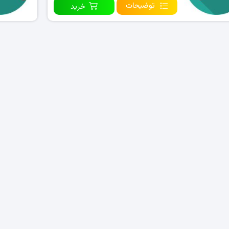
توضیحات
خرید