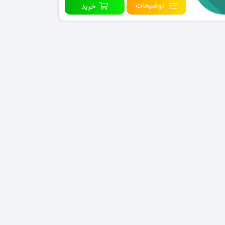
توضیحات
خرید