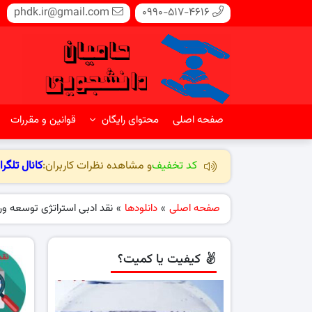
phdk.ir@gmail.com
0990-517-4616
صفحه اصلی
محتوای رایگان
قوانین و مقررات
کد تخفیف
و مشاهده نظرات کاربران:
کانال تلگرا
صفحه اصلی
»
دانلودها
»
نقد ادبی استراتژی توسعه و
کیفیت یا کمیت؟