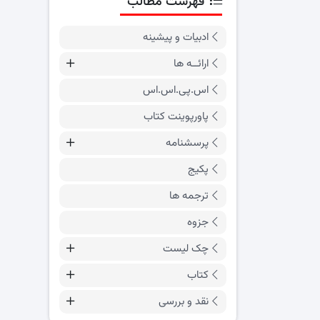
فهرست مطالب
ادبیات و پیشینه
ارائــه ها
اس.پی.اس.اس
پاورپوینت کتاب
پرسشنامه
پکیج
ترجمه ها
جزوه
چک لیست
کتاب
نقد و بررسی