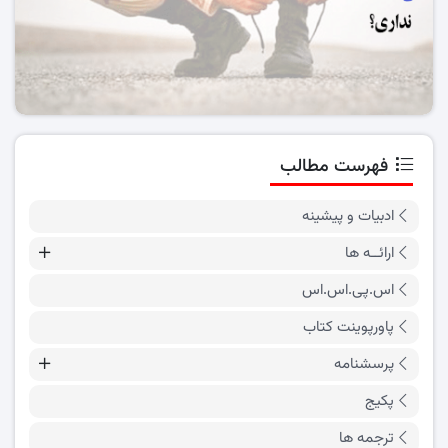
فهرست مطالب
ادبیات و پیشینه
ارائــه ها
اس.پی.اس.اس
پاورپوینت کتاب
پرسشنامه
پکیج
ترجمه ها