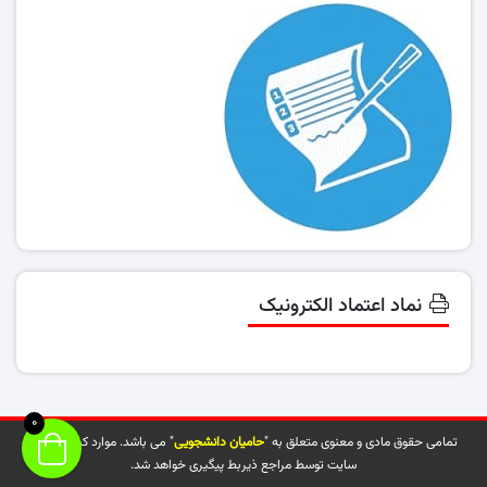
نماد اعتماد الکترونیک
0
تمامی حقوق مادی و معنوی متعلق به "
حامیان دانشجویی
" می باشد. موارد کپی شده از
سایت توسط مراجع ذیربط پیگیری خواهد شد.