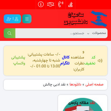
|
و
-/- ساعات پشتیبانی:
کد
مشاهده
کانال
پشتیبانی
شنبه تا چهارشنبه،
تخفیف
نظرات
تلگرام
واتساپ
13:00 تا 01:00 -/-
کاربران:
صفحه اصلی
»
دانلودها
»
نقد ادبی چالش