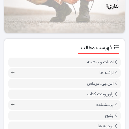
فهرست مطالب
ادبیات و پیشینه
ارائــه ها
اس.پی.اس.اس
پاورپوینت کتاب
پرسشنامه
پکیج
ترجمه ها