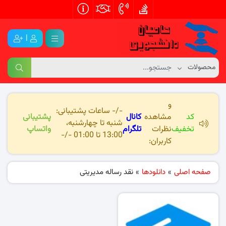
|
و
-/- ساعات پشتیبانی:
کد
مشاهده
کانال
پشتیبانی
شنبه تا چهارشنبه،
تخفیف
نظرات
تلگرام
واتساپ
13:00 تا 01:00 -/-
کاربران:
صفحه اصلی
»
دانلودها
»
نقد رساله مدیریتی