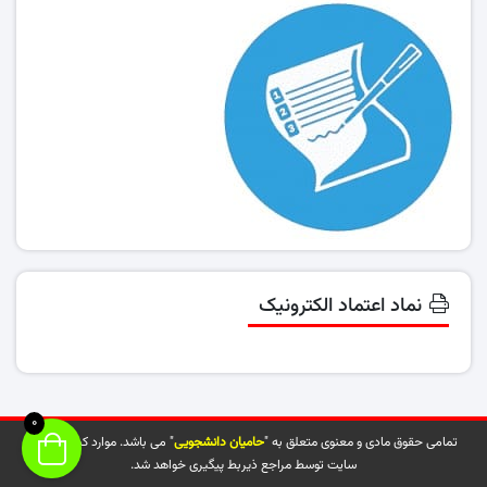
نماد اعتماد الکترونیک
0
تمامی حقوق مادی و معنوی متعلق به "
حامیان دانشجویی
" می باشد. موارد کپی شده از
سایت توسط مراجع ذیربط پیگیری خواهد شد.