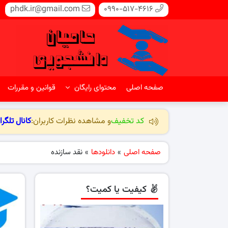
phdk.ir@gmail.com
0990-517-4616
صفحه اصلی
محتوای رایگان
قوانین و مقررات
کد تخفیف
و مشاهده نظرات کاربران:
کانال تلگرا
صفحه اصلی
»
دانلودها
»
نقد سازنده
کیفیت یا کمیت؟