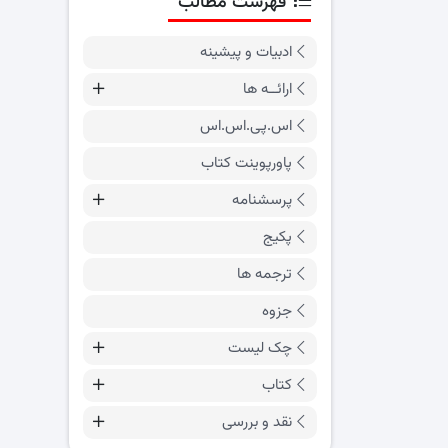
فهرست مطالب
ادبیات و پیشینه
ارائــه ها
اس.پی.اس.اس
پاورپوینت کتاب
پرسشنامه
پکیج
ترجمه ها
جزوه
چک لیست
کتاب
نقد و بررسی