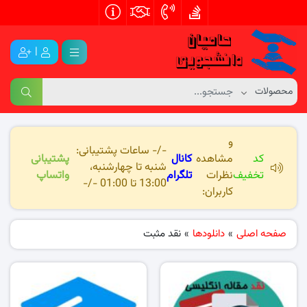
|
و
-/- ساعات پشتیبانی:
کد
مشاهده
کانال
پشتیبانی
شنبه تا چهارشنبه،
تخفیف
نظرات
تلگرام
واتساپ
13:00 تا 01:00 -/-
کاربران:
صفحه اصلی
»
دانلودها
»
نقد مثبت