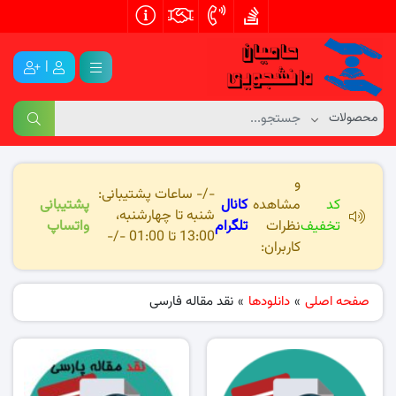
|
و
-/- ساعات پشتیبانی:
کد
مشاهده
کانال
پشتیبانی
شنبه تا چهارشنبه،
تخفیف
نظرات
تلگرام
واتساپ
13:00 تا 01:00 -/-
کاربران:
صفحه اصلی
»
دانلودها
»
نقد مقاله فارسی