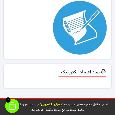
نماد اعتماد الکترونیک
0
تمامی حقوق مادی و معنوی متعلق به "
حامیان دانشجویی
" می باشد. موارد کپی شده از
سایت توسط مراجع ذیربط پیگیری خواهد شد.