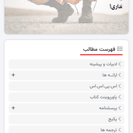
فهرست مطالب
ادبیات و پیشینه
ارائــه ها
اس.پی.اس.اس
پاورپوینت کتاب
پرسشنامه
پکیج
ترجمه ها