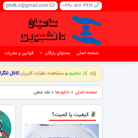
phdk.ir@gmail.com
0990-517-4616
صفحه اصلی
محتوای رایگان
قوانین و مقررات
کد تخفیف
و مشاهده نظرات کاربران:
کانال تلگرا
صفحه اصلی
»
دانلودها
»
نقد منفی
کیفیت یا کمیت؟