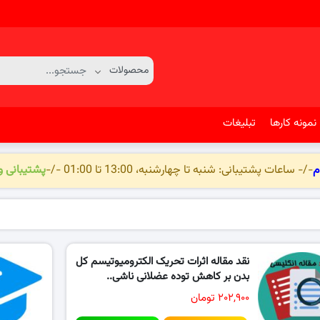
نمونه کارها
تبلیغات
م
-/- ساعات پشتیبانی: شنبه تا چهارشنبه، 13:00 تا 01:00 -/-
پشتیبانی 
نقد مقاله اثرات تحریک الکترومیوتیسم کل
بدن بر کاهش توده عضلانی ناشی..
۲۰۲,۹۰۰ تومان