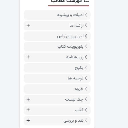
فهرست مطالب
ادبیات و پیشینه
ارائــه ها
اس.پی.اس.اس
پاورپوینت کتاب
پرسشنامه
پکیج
ترجمه ها
جزوه
چک لیست
کتاب
نقد و بررسی