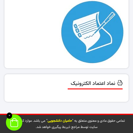
نماد اعتماد الکترونیک
0
تمامی حقوق مادی و معنوی متعلق به "
حامیان دانشجویی
" می باشد. موارد کپی شده از
سایت توسط مراجع ذیربط پیگیری خواهد شد.