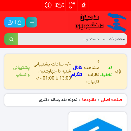
|
و
-/- ساعات پشتیبانی:
کد
مشاهده
کانال
پشتیبانی
شنبه تا چهارشنبه،
تخفیف
نظرات
تلگرام
واتساپ
13:00 تا 01:00 -/-
کاربران:
صفحه اصلی
»
دانلودها
»
نمونه نقد رساله دکتری