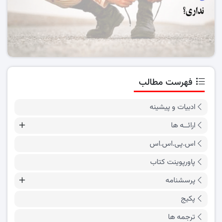
فهرست مطالب
ادبیات و پیشینه
ارائــه ها
اس.پی.اس.اس
پاورپوینت کتاب
پرسشنامه
پکیج
ترجمه ها