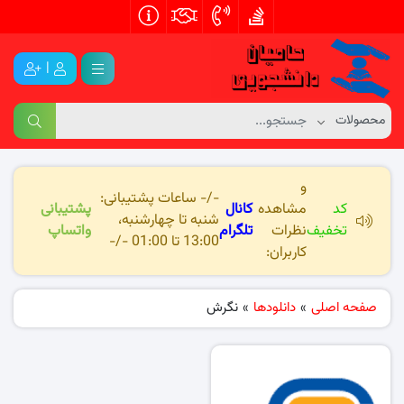
|
و
-/- ساعات پشتیبانی:
کد
مشاهده
کانال
پشتیبانی
شنبه تا چهارشنبه،
تخفیف
نظرات
تلگرام
واتساپ
13:00 تا 01:00 -/-
کاربران:
صفحه اصلی
»
دانلودها
»
نگرش