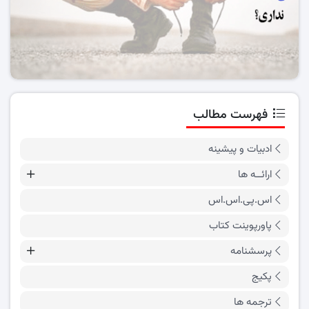
فهرست مطالب
ادبیات و پیشینه
ارائــه ها
اس.پی.اس.اس
پاورپوینت کتاب
پرسشنامه
پکیج
ترجمه ها