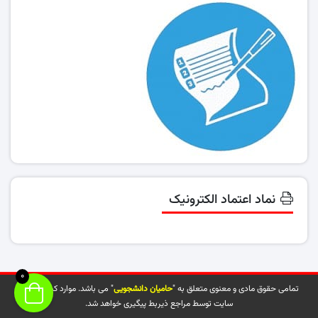
نماد اعتماد الکترونیک
0
تمامی حقوق مادی و معنوی متعلق به "
حامیان دانشجویی
" می باشد. موارد کپی شده از
سایت توسط مراجع ذیربط پیگیری خواهد شد.