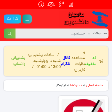
|
و
-/- ساعات پشتیبانی:
کد
مشاهده
کانال
پشتیبانی
شنبه تا چهارشنبه،
تخفیف
نظرات
تلگرام
واتساپ
13:00 تا 01:00 -/-
کاربران:
صفحه اصلی
»
دانلودها
»
نیکوکار