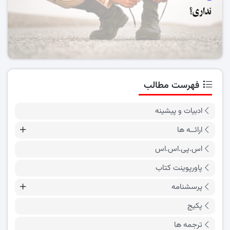
فهرست مطالب
ادبیات و پیشینه
ارائــه ها
اس.پی.اس.اس
پاورپوینت کتاب
پرسشنامه
پکیج
ترجمه ها