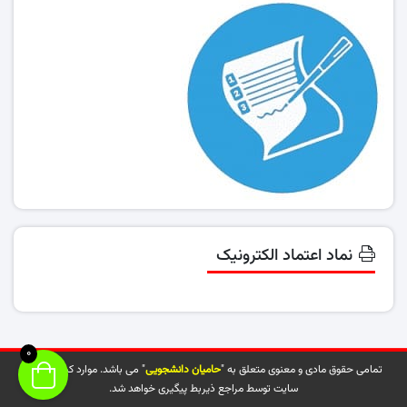
نماد اعتماد الکترونیک
0
تمامی حقوق مادی و معنوی متعلق به "
حامیان دانشجویی
" می باشد. موارد کپی شده از
سایت توسط مراجع ذیربط پیگیری خواهد شد.