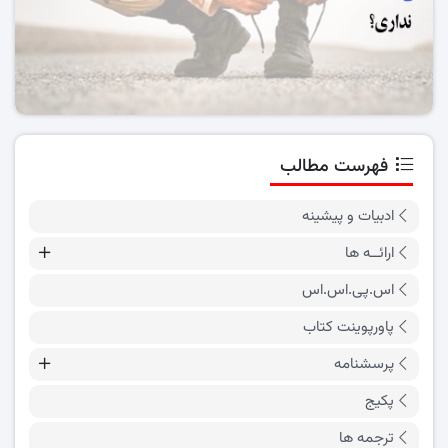
فهرست مطالب
ادبیات و پیشینه
ارائــه ها
اس.پی.اس.اس
پاورپوینت کتاب
پرسشنامه
پکیج
ترجمه ها