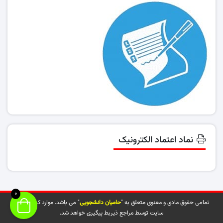
نماد اعتماد الکترونیک
0
تمامی حقوق مادی و معنوی متعلق به "
حامیان دانشجویی
" می باشد. موارد کپی شده از
سایت توسط مراجع ذیربط پیگیری خواهد شد.