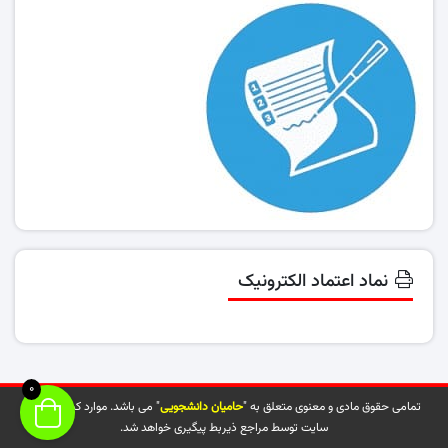
نماد اعتماد الکترونیک
0
تمامی حقوق مادی و معنوی متعلق به "
حامیان دانشجویی
" می باشد. موارد کپی شده از
سایت توسط مراجع ذیربط پیگیری خواهد شد.