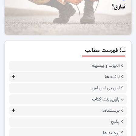
فهرست مطالب
ادبیات و پیشینه
ارائــه ها
اس.پی.اس.اس
پاورپوینت کتاب
پرسشنامه
پکیج
ترجمه ها