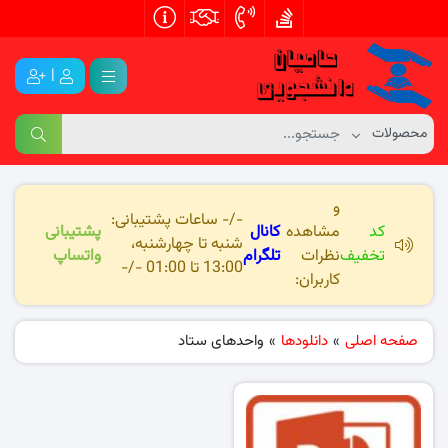
|
و
-/- ساعات پشتیبانی:
کد
مشاهده
کانال
پشتیبانی
شنبه تا چهارشنبه،
تخفیف
نظرات
تلگرام
واتساپ
13:00 تا 01:00 -/-
کاربران:
صفحه اصلی
»
دانلودها
»
واحدهای ستاد