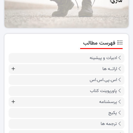
فهرست مطالب
ادبیات و پیشینه
ارائــه ها
اس.پی.اس.اس
پاورپوینت کتاب
پرسشنامه
پکیج
ترجمه ها