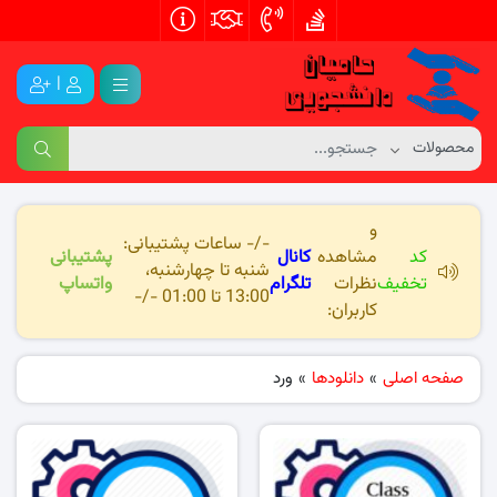
|
و
-/- ساعات پشتیبانی:
کد
مشاهده
کانال
پشتیبانی
شنبه تا چهارشنبه،
تخفیف
نظرات
تلگرام
واتساپ
13:00 تا 01:00 -/-
کاربران:
صفحه اصلی
»
دانلودها
»
ورد