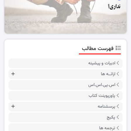
فهرست مطالب
ادبیات و پیشینه
ارائــه ها
اس.پی.اس.اس
پاورپوینت کتاب
پرسشنامه
پکیج
ترجمه ها