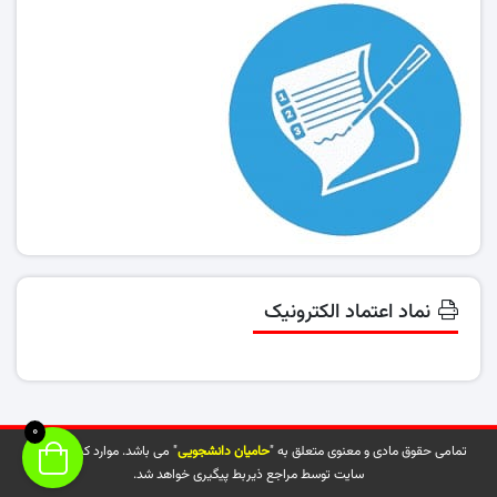
نماد اعتماد الکترونیک
0
تمامی حقوق مادی و معنوی متعلق به "
حامیان دانشجویی
" می باشد. موارد کپی شده از
سایت توسط مراجع ذیربط پیگیری خواهد شد.