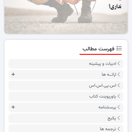
فهرست مطالب
ادبیات و پیشینه
ارائــه ها
اس.پی.اس.اس
پاورپوینت کتاب
پرسشنامه
پکیج
ترجمه ها