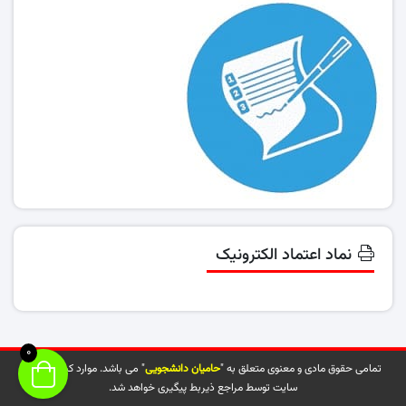
نماد اعتماد الکترونیک
0
تمامی حقوق مادی و معنوی متعلق به "
حامیان دانشجویی
" می باشد. موارد کپی شده از
سایت توسط مراجع ذیربط پیگیری خواهد شد.