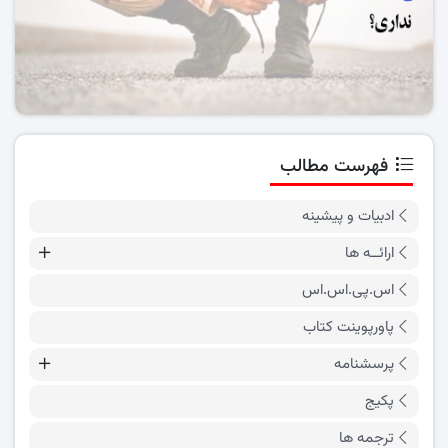
فهرست مطالب
ادبیات و پیشینه
ارائــه ها
اس.پی.اس.اس
پاورپوینت کتاب
پرسشنامه
پکیج
ترجمه ها