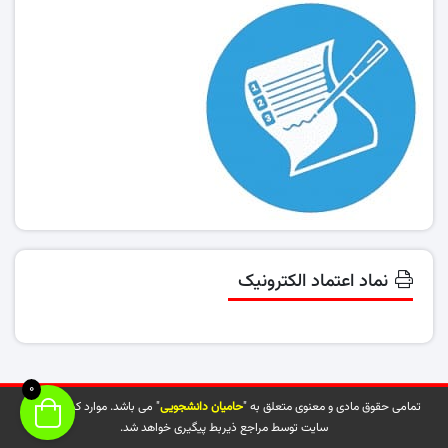
نماد اعتماد الکترونیک
0
تمامی حقوق مادی و معنوی متعلق به "
حامیان دانشجویی
" می باشد. موارد کپی شده از
سایت توسط مراجع ذیربط پیگیری خواهد شد.