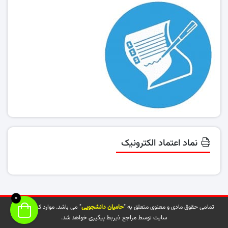
نماد اعتماد الکترونیک
0
تمامی حقوق مادی و معنوی متعلق به "
حامیان دانشجویی
" می باشد. موارد کپی شده از
سایت توسط مراجع ذیربط پیگیری خواهد شد.