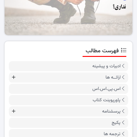
فهرست مطالب
ادبیات و پیشینه
ارائــه ها
اس.پی.اس.اس
پاورپوینت کتاب
پرسشنامه
پکیج
ترجمه ها