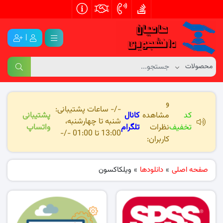
|
و
-/- ساعات پشتیبانی:
کد
مشاهده
کانال
پشتیبانی
شنبه تا چهارشنبه،
تخفیف
نظرات
تلگرام
واتساپ
13:00 تا 01:00 -/-
کاربران:
صفحه اصلی
»
دانلودها
»
ویلکاکسون