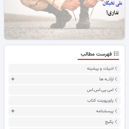
فهرست مطالب
ادبیات و پیشینه
ارائــه ها
اس.پی.اس.اس
پاورپوینت کتاب
پرسشنامه
پکیج