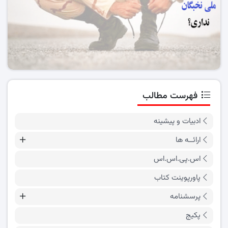
فهرست مطالب
ادبیات و پیشینه
ارائــه ها
اس.پی.اس.اس
پاورپوینت کتاب
پرسشنامه
پکیج