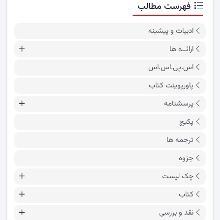
فهرست مطالب
ادبیات و پیشینه
ارائــه ها
اس.پی.اس.اس
پاورپوینت کتاب
پرسشنامه
پکیج
ترجمه ها
جزوه
چک لیست
کتاب
نقد و بررسی