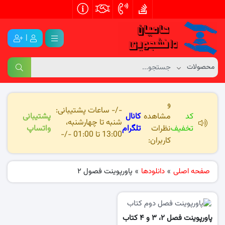
|
و
-/- ساعات پشتیبانی:
کد
مشاهده
کانال
پشتیبانی
شنبه تا چهارشنبه،
تخفیف
نظرات
تلگرام
واتساپ
13:00 تا 01:00 -/-
کاربران:
صفحه اصلی
»
دانلودها
»
پاورپوینت فصول 2
پاورپوینت فصل ۲، ۳ و ۴ کتاب