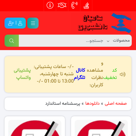
|
و
-/- ساعات پشتیبانی:
کد
مشاهده
کانال
پشتیبانی
شنبه تا چهارشنبه،
تخفیف
نظرات
تلگرام
واتساپ
13:00 تا 01:00 -/-
کاربران:
صفحه اصلی
»
دانلودها
»
پرسشنامه استاندارد