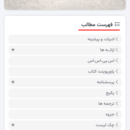
فهرست مطالب
ادبیات و پیشینه
ارائــه ها
اس.پی.اس.اس
پاورپوینت کتاب
پرسشنامه
پکیج
ترجمه ها
جزوه
چک لیست