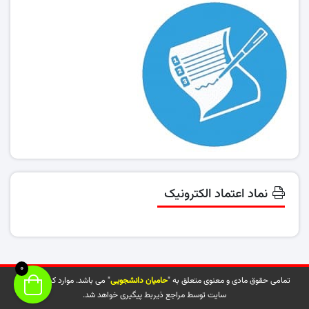
نماد اعتماد الکترونیک
0
تمامی حقوق مادی و معنوی متعلق به "
حامیان دانشجویی
" می باشد. موارد کپی شده از
سایت توسط مراجع ذیربط پیگیری خواهد شد.