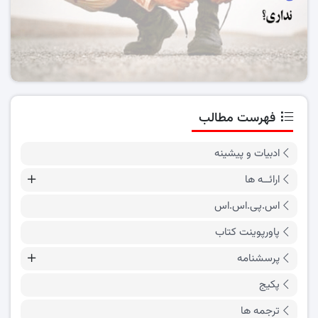
فهرست مطالب
ادبیات و پیشینه
ارائــه ها
اس.پی.اس.اس
پاورپوینت کتاب
پرسشنامه
پکیج
ترجمه ها