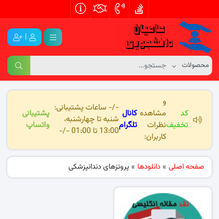
|
و
-/- ساعات پشتیبانی:
کد
مشاهده
کانال
پشتیبانی
شنبه تا چهارشنبه،
تخفیف
نظرات
تلگرام
واتساپ
13:00 تا 01:00 -/-
کاربران:
صفحه اصلی
»
دانلودها
»
پروتزهای دندانپزشکی