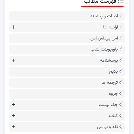
فهرست مطالب
ادبیات و پیشینه
ارائــه ها
اس.پی.اس.اس
پاورپوینت کتاب
پرسشنامه
پکیج
ترجمه ها
جزوه
چک لیست
کتاب
نقد و بررسی