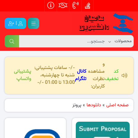
|
و
-/- ساعات پشتیبانی:
کد
مشاهده
کانال
پشتیبانی
شنبه تا چهارشنبه،
تخفیف
نظرات
تلگرام
واتساپ
13:00 تا 01:00 -/-
کاربران:
صفحه اصلی
»
دانلودها
»
پروتز