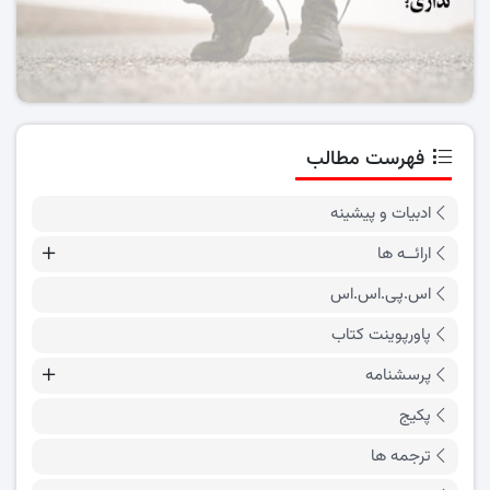
فهرست مطالب
ادبیات و پیشینه
ارائــه ها
اس.پی.اس.اس
پاورپوینت کتاب
پرسشنامه
پکیج
ترجمه ها