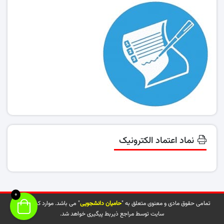
نماد اعتماد الکترونیک
0
تمامی حقوق مادی و معنوی متعلق به "
حامیان دانشجویی
" می باشد. موارد کپی شده از
سایت توسط مراجع ذیربط پیگیری خواهد شد.