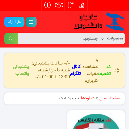
|
و
-/- ساعات پشتیبانی:
کد
مشاهده
کانال
پشتیبانی
شنبه تا چهارشنبه،
تخفیف
نظرات
تلگرام
واتساپ
13:00 تا 01:00 -/-
کاربران:
صفحه اصلی
»
دانلودها
»
پریودنتیت