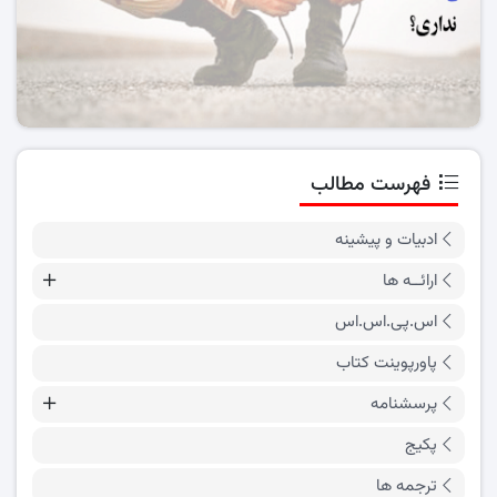
فهرست مطالب
ادبیات و پیشینه
ارائــه ها
اس.پی.اس.اس
پاورپوینت کتاب
پرسشنامه
پکیج
ترجمه ها