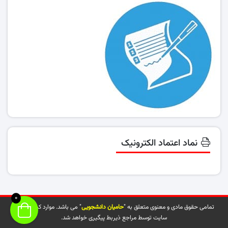
نماد اعتماد الکترونیک
0
تمامی حقوق مادی و معنوی متعلق به "
حامیان دانشجویی
" می باشد. موارد کپی شده از
سایت توسط مراجع ذیربط پیگیری خواهد شد.