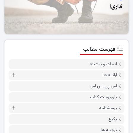
فهرست مطالب
ادبیات و پیشینه
ارائــه ها
اس.پی.اس.اس
پاورپوینت کتاب
پرسشنامه
پکیج
ترجمه ها