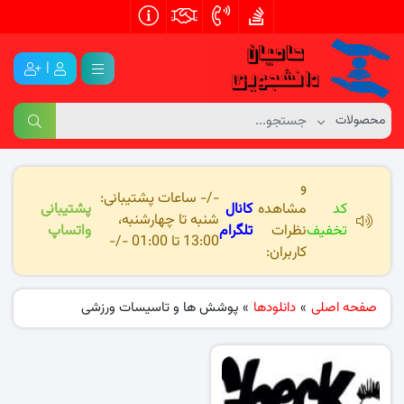
|
و
-/- ساعات پشتیبانی:
کد
مشاهده
کانال
پشتیبانی
شنبه تا چهارشنبه،
تخفیف
نظرات
تلگرام
واتساپ
13:00 تا 01:00 -/-
کاربران:
صفحه اصلی
»
دانلودها
»
پوشش ها و تاسیسات ورزشی