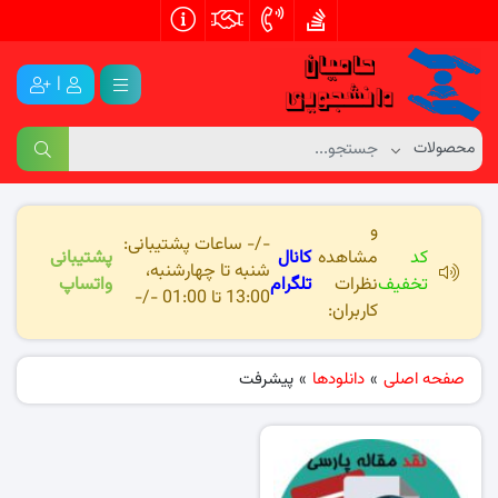
|
و
-/- ساعات پشتیبانی:
کد
مشاهده
کانال
پشتیبانی
شنبه تا چهارشنبه،
تخفیف
نظرات
تلگرام
واتساپ
13:00 تا 01:00 -/-
کاربران:
صفحه اصلی
»
دانلودها
»
پیشرفت