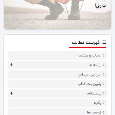
فهرست مطالب
ادبیات و پیشینه
ارائــه ها
اس.پی.اس.اس
پاورپوینت کتاب
پرسشنامه
پکیج
ترجمه ها