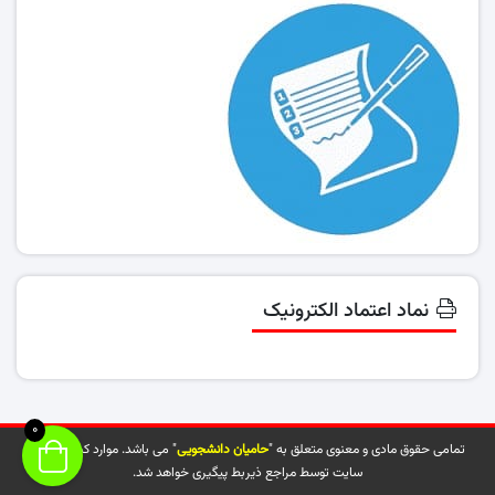
نماد اعتماد الکترونیک
0
تمامی حقوق مادی و معنوی متعلق به "
حامیان دانشجویی
" می باشد. موارد کپی شده از
سایت توسط مراجع ذیربط پیگیری خواهد شد.