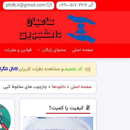
phdk.ir@gmail.com
0990-517-4616
صفحه اصلی
محتوای رایگان
قوانین و مقررات
کد تخفیف
و مشاهده نظرات کاربران:
کانال تلگرا
صفحه اصلی
»
دانلودها
»
چارچوب های مخلوط کپی
کیفیت یا کمیت؟