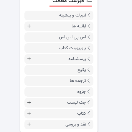
فهرست مطالب
ادبیات و پیشینه
ارائــه ها
اس.پی.اس.اس
پاورپوینت کتاب
پرسشنامه
پکیج
ترجمه ها
جزوه
چک لیست
کتاب
نقد و بررسی