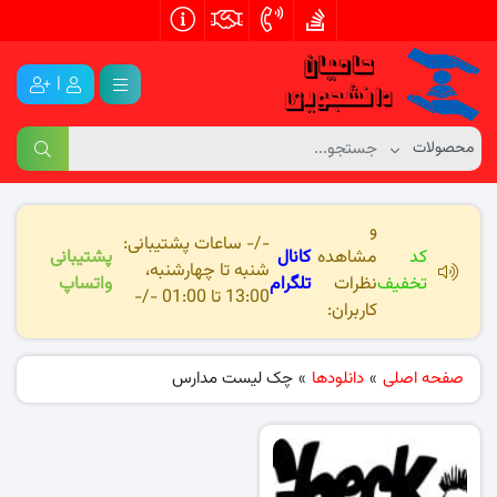
|
و
-/- ساعات پشتیبانی:
کد
مشاهده
کانال
پشتیبانی
شنبه تا چهارشنبه،
تخفیف
نظرات
تلگرام
واتساپ
13:00 تا 01:00 -/-
کاربران:
صفحه اصلی
»
دانلودها
»
چک لیست مدارس