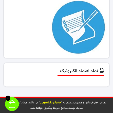
نماد اعتماد الکترونیک
0
تمامی حقوق مادی و معنوی متعلق به "
حامیان دانشجویی
" می باشد. موارد کپی شده از
سایت توسط مراجع ذیربط پیگیری خواهد شد.