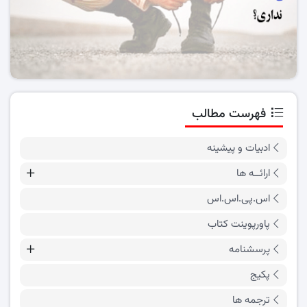
فهرست مطالب
ادبیات و پیشینه
ارائــه ها
اس.پی.اس.اس
پاورپوینت کتاب
پرسشنامه
پکیج
ترجمه ها