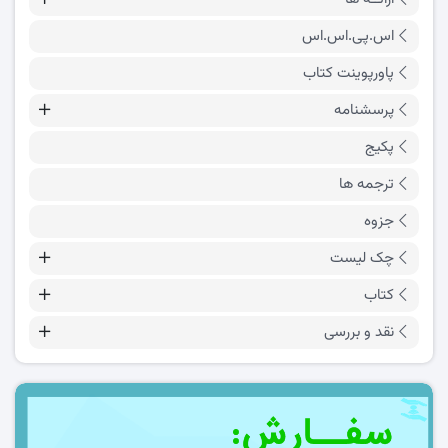
اس.پی.اس.اس
پاورپوینت کتاب
پرسشنامه
پکیج
ترجمه ها
جزوه
چک لیست
کتاب
نقد و بررسی