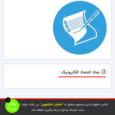
نماد اعتماد الکترونیک
0
تمامی حقوق مادی و معنوی متعلق به "
حامیان دانشجویی
" می باشد. موارد کپی شده از
سایت توسط مراجع ذیربط پیگیری خواهد شد.