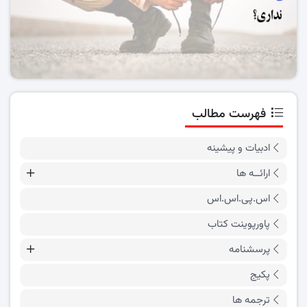
فهرست مطالب
ادبیات و پیشینه
ارائــه ها
اس.پی.اس.اس
پاورپوینت کتاب
پرسشنامه
پکیج
ترجمه ها