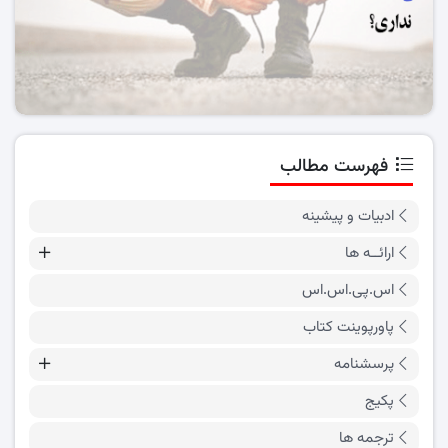
فهرست مطالب
ادبیات و پیشینه
ارائــه ها
اس.پی.اس.اس
پاورپوینت کتاب
پرسشنامه
پکیج
ترجمه ها