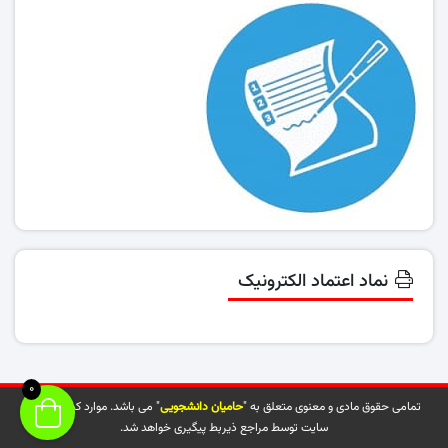
نماد اعتماد الکترونیک
0
تمامی حقوق مادی و معنوی متعلق به "
حامیان دانشجویی
" می باشد. موارد کپی شده از
سایت توسط مراجع ذیربط پیگیری خواهد شد.