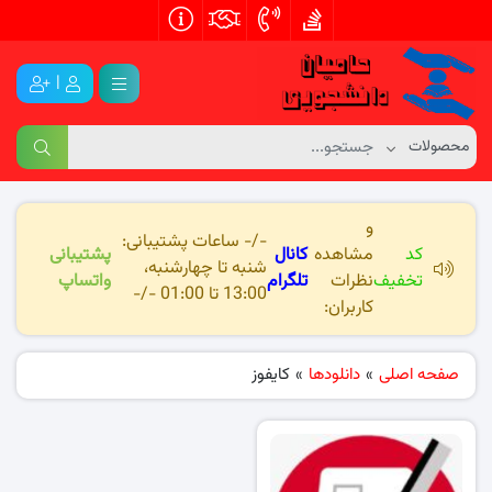
|
و
-/- ساعات پشتیبانی:
کد
مشاهده
کانال
پشتیبانی
شنبه تا چهارشنبه،
تخفیف
نظرات
تلگرام
واتساپ
13:00 تا 01:00 -/-
کاربران:
صفحه اصلی
»
دانلودها
»
کایفوز