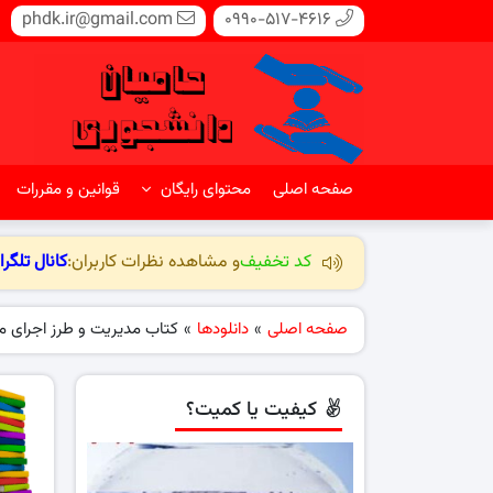
phdk.ir@gmail.com
0990-517-4616
صفحه اصلی
محتوای رایگان
قوانین و مقررات
کد تخفیف
و مشاهده نظرات کاربران:
کانال تلگرا
صفحه اصلی
»
دانلودها
»
کتاب مدیریت و طرز اجرای 
کیفیت یا کمیت؟