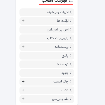
فهرست مطالب
ادبیات و پیشینه
ارائــه ها
اس.پی.اس.اس
پاورپوینت کتاب
پرسشنامه
پکیج
ترجمه ها
جزوه
چک لیست
کتاب
نقد و بررسی