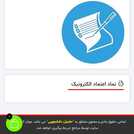
نماد اعتماد الکترونیک
0
تمامی حقوق مادی و معنوی متعلق به "
حامیان دانشجویی
" می باشد. موارد کپی شده از
سایت توسط مراجع ذیربط پیگیری خواهد شد.