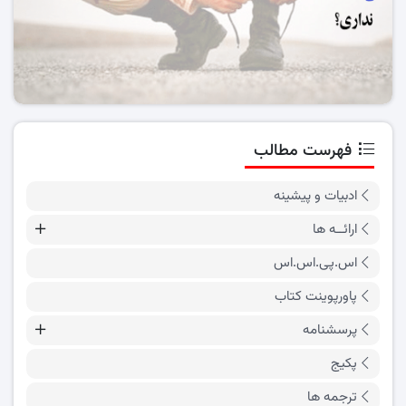
فهرست مطالب
ادبیات و پیشینه
ارائــه ها
اس.پی.اس.اس
پاورپوینت کتاب
پرسشنامه
پکیج
ترجمه ها