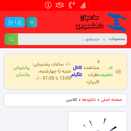
|
و
-/- ساعات پشتیبانی:
کد
مشاهده
کانال
پشتیبانی
شنبه تا چهارشنبه،
تخفیف
نظرات
تلگرام
واتساپ
13:00 تا 01:00 -/-
کاربران:
صفحه اصلی
»
دانلودها
»
کلاسی