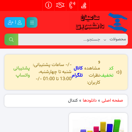
|
و
-/- ساعات پشتیبانی:
کد
مشاهده
کانال
پشتیبانی
شنبه تا چهارشنبه،
تخفیف
نظرات
تلگرام
واتساپ
13:00 تا 01:00 -/-
کاربران:
صفحه اصلی
»
دانلودها
»
کندال