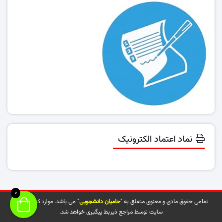
نماد اعتماد الکترونیک
0
تمامی حقوق مادی و معنوی متعلق به "
حامیان دانشجویی
" می باشد. موارد کپی شده از
سایت توسط مراجع ذیربط پیگیری خواهد شد.