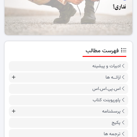
فهرست مطالب
ادبیات و پیشینه
ارائــه ها
اس.پی.اس.اس
پاورپوینت کتاب
پرسشنامه
پکیج
ترجمه ها