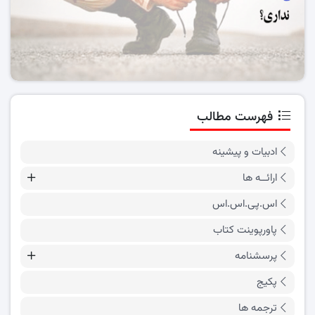
فهرست مطالب
ادبیات و پیشینه
ارائــه ها
اس.پی.اس.اس
پاورپوینت کتاب
پرسشنامه
پکیج
ترجمه ها