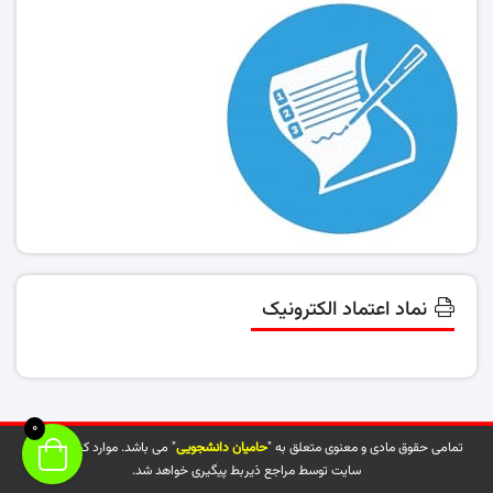
نماد اعتماد الکترونیک
0
تمامی حقوق مادی و معنوی متعلق به "
حامیان دانشجویی
" می باشد. موارد کپی شده از
سایت توسط مراجع ذیربط پیگیری خواهد شد.