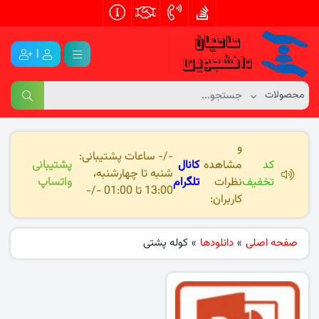
|
و
-/- ساعات پشتیبانی:
کد
مشاهده
کانال
پشتیبانی
شنبه تا چهارشنبه،
تخفیف
نظرات
تلگرام
واتساپ
13:00 تا 01:00 -/-
کاربران:
صفحه اصلی
»
دانلودها
»
کوله پشتی