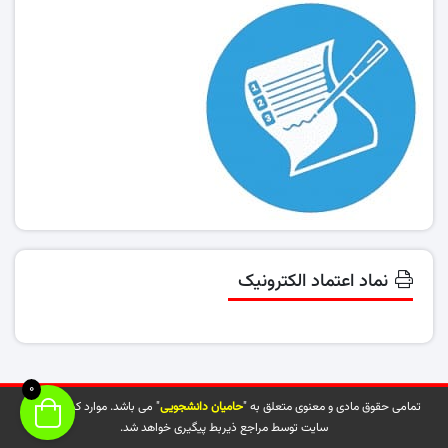
نماد اعتماد الکترونیک
0
تمامی حقوق مادی و معنوی متعلق به "
حامیان دانشجویی
" می باشد. موارد کپی شده از
سایت توسط مراجع ذیربط پیگیری خواهد شد.