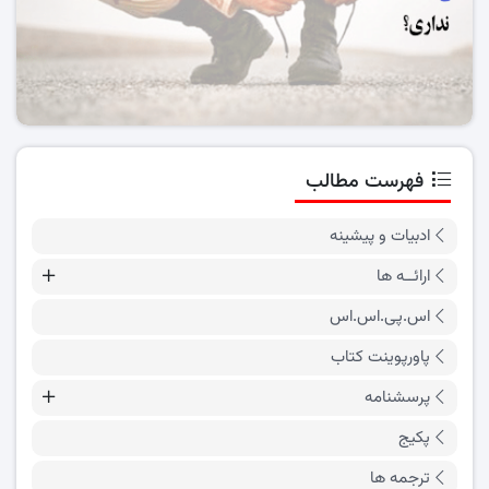
فهرست مطالب
ادبیات و پیشینه
ارائــه ها
اس.پی.اس.اس
پاورپوینت کتاب
پرسشنامه
پکیج
ترجمه ها