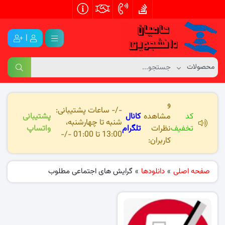
|
و
-/- ساعات پشتیبانی:
کد
مشاهده
کانال
پشتیبانی
شنبه تا چهارشنبه،
تخفیف
نظرات
تلگرام
واتساپ
13:00 تا 01:00 -/-
کاربران:
صفحه اصلی
»
دانلودها
»
گرایش های اجتماعی مطلوب