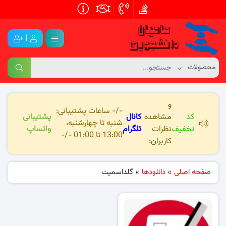
|
و
-/- ساعات پشتیبانی:
کد
مشاهده
کانال
پشتیبانی
شنبه تا چهارشنبه،
تخفیف
نظرات
تلگرام
واتساپ
13:00 تا 01:00 -/-
کاربران:
صفحه اصلی
»
دانلودها
»
گلداسمیت