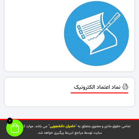
نماد اعتماد الکترونیک
0
تمامی حقوق مادی و معنوی متعلق به "
حامیان دانشجویی
" می باشد. موارد کپی شده از
سایت توسط مراجع ذیربط پیگیری خواهد شد.