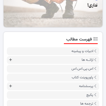
فهرست مطالب
ادبیات و پیشینه
ارائــه ها
اس.پی.اس.اس
پاورپوینت کتاب
پرسشنامه
پکیج
ترجمه ها