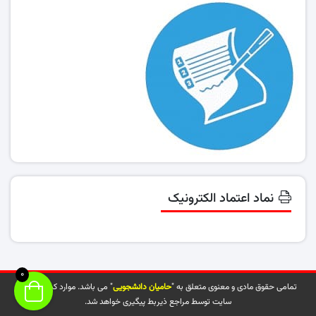
نماد اعتماد الکترونیک
0
تمامی حقوق مادی و معنوی متعلق به "
حامیان دانشجویی
" می باشد. موارد کپی شده از
سایت توسط مراجع ذیربط پیگیری خواهد شد.