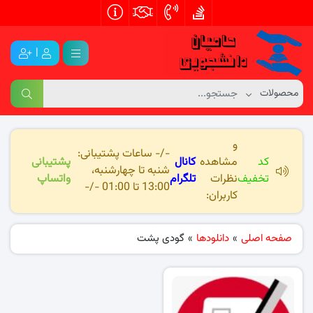
|
و
-/- ساعات پشتیبانی:
کد
مشاهده
کانال
پشتیبانی
شنبه تا چهارشنبه،
تخفیف
نظرات
تلگرام
واتساپ
13:00 تا 01:00 -/-
کاربران:
صفحه اصلی
»
دانلودها
»
گودی پشت