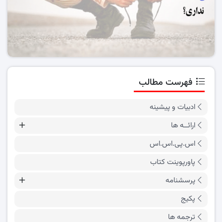
فهرست مطالب
ادبیات و پیشینه
ارائــه ها
اس.پی.اس.اس
پاورپوینت کتاب
پرسشنامه
پکیج
ترجمه ها