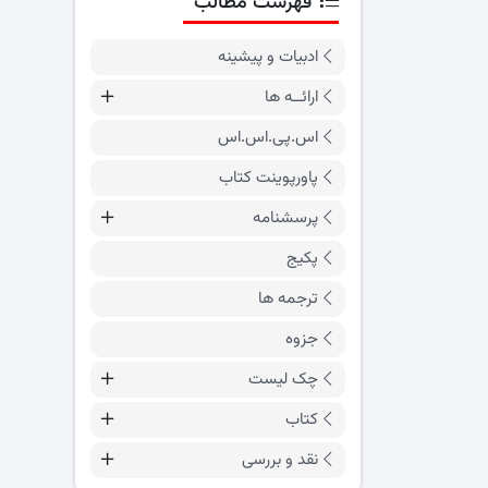
فهرست مطالب
ادبیات و پیشینه
ارائــه ها
اس.پی.اس.اس
پاورپوینت کتاب
پرسشنامه
پکیج
ترجمه ها
جزوه
چک لیست
کتاب
نقد و بررسی