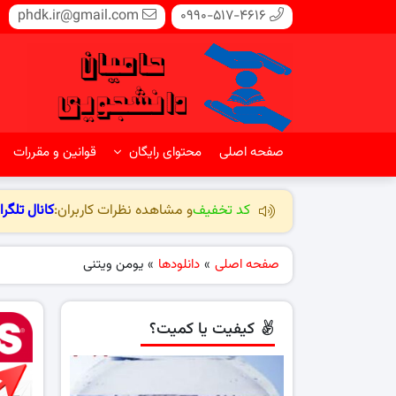
phdk.ir@gmail.com
0990-517-4616
صفحه اصلی
محتوای رایگان
قوانین و مقررات
کد تخفیف
و مشاهده نظرات کاربران:
کانال تلگرا
صفحه اصلی
»
دانلودها
»
یومن ویتنی
کیفیت یا کمیت؟