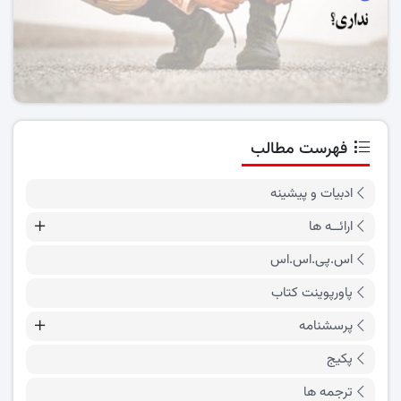
فهرست مطالب
ادبیات و پیشینه
ارائــه ها
اس.پی.اس.اس
پاورپوینت کتاب
پرسشنامه
پکیج
ترجمه ها