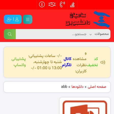
|
و
-/- ساعات پشتیبانی:
کد
مشاهده
کانال
پشتیبانی
شنبه تا چهارشنبه،
تخفیف
نظرات
تلگرام
واتساپ
13:00 تا 01:00 -/-
کاربران:
صفحه اصلی
»
دانلودها
»
abb