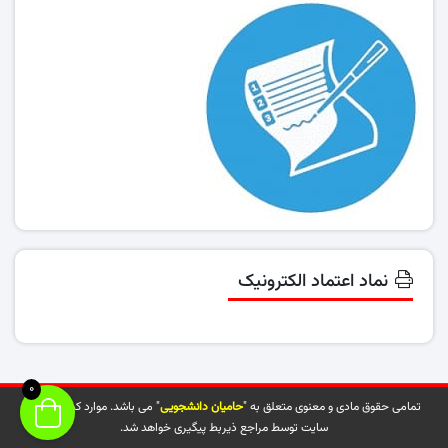
نماد اعتماد الکترونیک
0
تمامی حقوق مادی و معنوی متعلق به "
حامیان دانشجویی
" می باشد. موارد کپی شده از
سایت توسط مراجع ذیربط پیگیری خواهد شد.