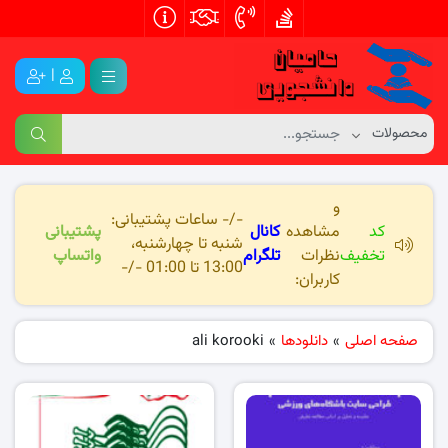
|
و
-/- ساعات پشتیبانی:
کد
مشاهده
کانال
پشتیبانی
شنبه تا چهارشنبه،
تخفیف
نظرات
تلگرام
واتساپ
13:00 تا 01:00 -/-
کاربران:
صفحه اصلی
»
دانلودها
»
ali korooki