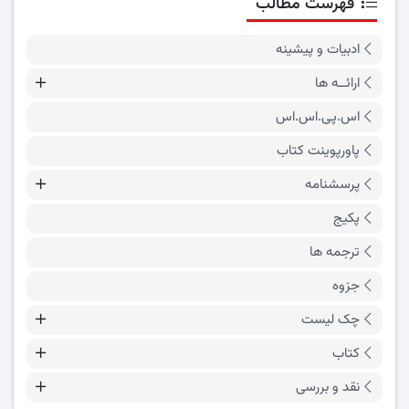
فهرست مطالب
ادبیات و پیشینه
ارائــه ها
اس.پی.اس.اس
پاورپوینت کتاب
پرسشنامه
پکیج
ترجمه ها
جزوه
چک لیست
کتاب
نقد و بررسی