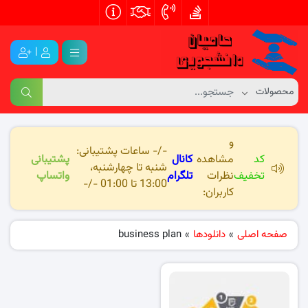
|
و
-/- ساعات پشتیبانی:
کد
مشاهده
کانال
پشتیبانی
شنبه تا چهارشنبه،
تخفیف
نظرات
تلگرام
واتساپ
13:00 تا 01:00 -/-
کاربران:
صفحه اصلی
»
دانلودها
»
business plan