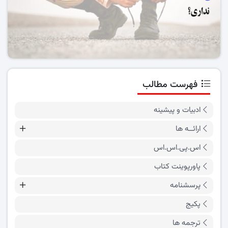
فهرست مطالب
ادبیات و پیشینه
ارائــه ها
اس.پی.اس.اس
پاورپوینت کتاب
پرسشنامه
پکیج
ترجمه ها