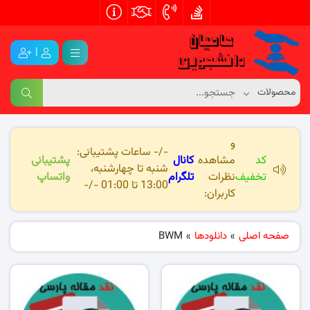
|
و
-/- ساعات پشتیبانی:
کد
مشاهده
کانال
پشتیبانی
شنبه تا چهارشنبه،
تخفیف
نظرات
تلگرام
واتساپ
13:00 تا 01:00 -/-
کاربران:
صفحه اصلی
»
دانلودها
»
BWM