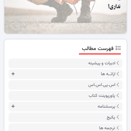
فهرست مطالب
ادبیات و پیشینه
ارائــه ها
اس.پی.اس.اس
پاورپوینت کتاب
پرسشنامه
پکیج
ترجمه ها