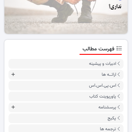
فهرست مطالب
ادبیات و پیشینه
ارائــه ها
اس.پی.اس.اس
پاورپوینت کتاب
پرسشنامه
پکیج
ترجمه ها