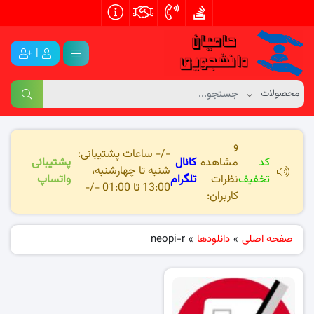
|
و
-/- ساعات پشتیبانی:
کد
مشاهده
کانال
پشتیبانی
شنبه تا چهارشنبه،
تخفیف
نظرات
تلگرام
واتساپ
13:00 تا 01:00 -/-
کاربران:
صفحه اصلی
»
دانلودها
»
neopi-r