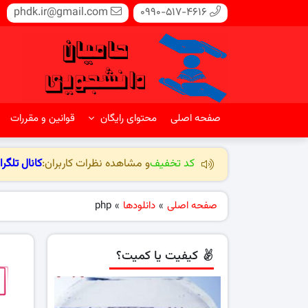
phdk.ir@gmail.com
0990-517-4616
صفحه اصلی
محتوای رایگان
قوانین و مقررات
کد تخفیف
و مشاهده نظرات کاربران:
کانال تلگرا
صفحه اصلی
»
دانلودها
»
php
کیفیت یا کمیت؟