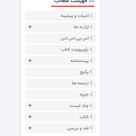
فهرست مطالب
ادبیات و پیشینه
ارائــه ها
اس.پی.اس.اس
پاورپوینت کتاب
پرسشنامه
پکیج
ترجمه ها
جزوه
چک لیست
کتاب
نقد و بررسی