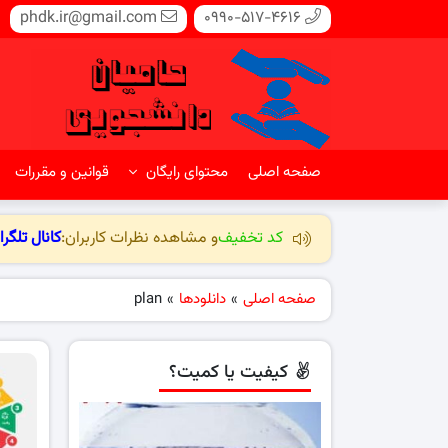
phdk.ir@gmail.com
0990-517-4616
صفحه اصلی
محتوای رایگان
قوانین و مقررات
کد تخفیف
و مشاهده نظرات کاربران:
کانال تلگرا
صفحه اصلی
»
دانلودها
»
plan
کیفیت یا کمیت؟