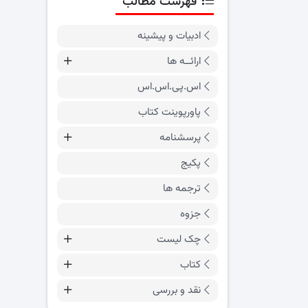
فهرست مطالب
ادبیات و پیشینه
ارائــه ها
اس.پی.اس.اس
پاورپوینت کتاب
پرسشنامه
پکیج
ترجمه ها
جزوه
چک لیست
کتاب
نقد و بررسی