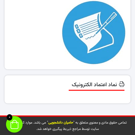
نماد اعتماد الکترونیک
0
تمامی حقوق مادی و معنوی متعلق به "
حامیان دانشجویی
" می باشد. موارد کپی شده از
سایت توسط مراجع ذیربط پیگیری خواهد شد.