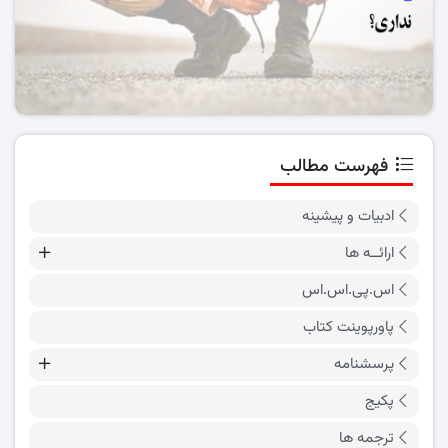
فهرست مطالب
ادبیات و پیشینه
ارائــه ها
اس.پی.اس.اس
پاورپوینت کتاب
پرسشنامه
پکیج
ترجمه ها