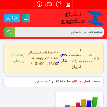
|
و
-/- ساعات پشتیبانی:
کد
مشاهده
کانال
پشتیبانی
شنبه تا چهارشنبه،
تخفیف
نظرات
تلگرام
واتساپ
13:00 تا 01:00 -/-
کاربران:
صفحه اصلی
»
دانلودها
»
spss در تربیت بدنی