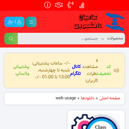
|
و
-/- ساعات پشتیبانی:
کد
مشاهده
کانال
پشتیبانی
شنبه تا چهارشنبه،
تخفیف
نظرات
تلگرام
واتساپ
13:00 تا 01:00 -/-
کاربران:
صفحه اصلی
»
دانلودها
»
web usage