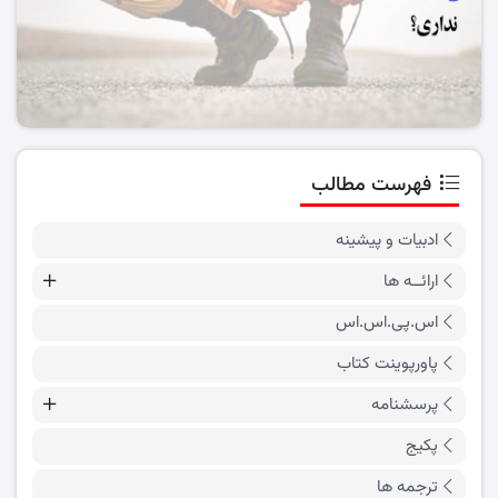
فهرست مطالب
ادبیات و پیشینه
ارائــه ها
اس.پی.اس.اس
پاورپوینت کتاب
پرسشنامه
پکیج
ترجمه ها