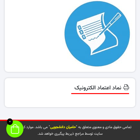
نماد اعتماد الکترونیک
0
تمامی حقوق مادی و معنوی متعلق به "
حامیان دانشجویی
" می باشد. موارد کپی شده از
سایت توسط مراجع ذیربط پیگیری خواهد شد.