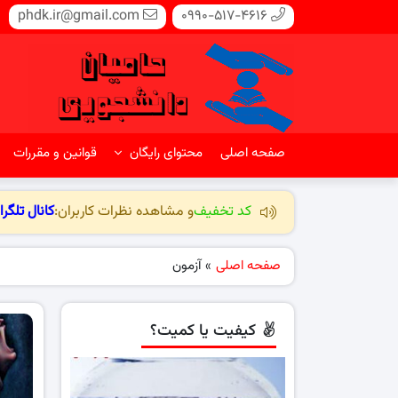
phdk.ir@gmail.com
0990-517-4616
صفحه اصلی
محتوای رایگان
قوانین و مقررات
کد تخفیف
و مشاهده نظرات کاربران:
کانال تلگرا
صفحه اصلی
»
آزمون
کیفیت یا کمیت؟