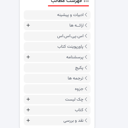
فهرست مطالب
ادبیات و پیشینه
ارائــه ها
اس.پی.اس.اس
پاورپوینت کتاب
پرسشنامه
پکیج
ترجمه ها
جزوه
چک لیست
کتاب
نقد و بررسی